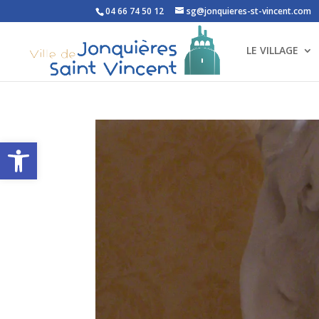
04 66 74 50 12
sg@jonquieres-st-vincent.com
LE VILLAGE
Ouvrir la barre d’outils