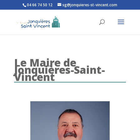
04 66 74 50 12
sg@jonquieres-st-vincent.com
Ouvrir la barre d’outils
Le Maire de
Jonquières-Saint-
Vincent