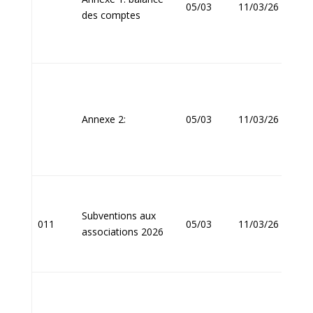
05/03
11/03/26
des comptes
FOU
Jean
Annexe 2:
05/03
11/03/26
FOU
Subventions aux
Jean
011
05/03
11/03/26
associations 2026
FOU
Jean