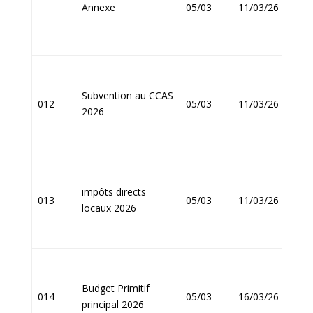
Annexe
05/03
11/03/26
FOU
Subvention au CCAS
Jean
012
05/03
11/03/26
2026
FOU
impôts directs
Jean
013
05/03
11/03/26
locaux 2026
FOU
Budget Primitif
Jean
014
05/03
16/03/26
principal 2026
FOU