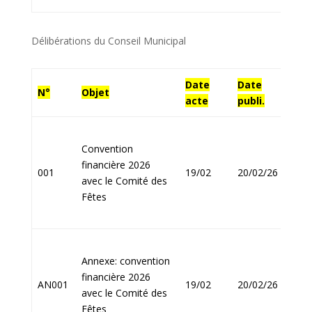
Délibérations du Conseil Municipal
Date
Date
N°
Objet
Sign
acte
publi.
Convention
financière 2026
Jean
001
19/02
20/02/26
avec le Comité des
FOU
Fêtes
Annexe: convention
financière 2026
Jean
AN001
19/02
20/02/26
avec le Comité des
FOU
Fêtes