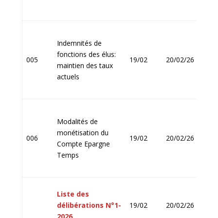
Indemnités de
fonctions des élus:
Jean
005
19/02
20/02/26
maintien des taux
FOU
actuels
Modalités de
monétisation du
Jean
006
19/02
20/02/26
Compte Epargne
FOU
Temps
Liste des
Jean
délibérations N°1-
19/02
20/02/26
FOU
202
6