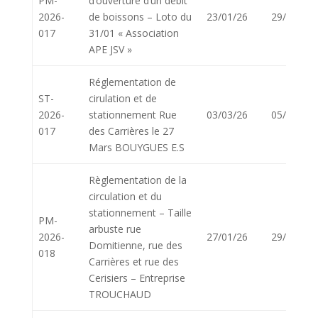
PM-
d’ouverture d’un débit
2026-
de boissons – Loto du
23/01/26
29/01/26
017
31/01 « Association
APE JSV »
Réglementation de
ST-
cirulation et de
2026-
stationnement Rue
03/03/26
05/03/26
017
des Carrières le 27
Mars BOUYGUES E.S
Règlementation de la
circulation et du
stationnement – Taille
PM-
arbuste rue
2026-
27/01/26
29/01/26
Domitienne, rue des
018
Carrières et rue des
Cerisiers – Entreprise
TROUCHAUD