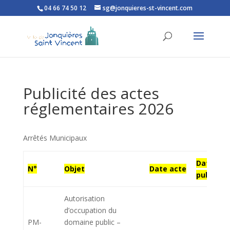
04 66 74 50 12
sg@jonquieres-st-vincent.com
Ouvrir la barre d’outils
Publicité des actes
réglementaires 2026
Arrêtés Municipaux
Date
N°
Objet
Date acte
publi.
Autorisation
d’occupation du
PM-
domaine public –