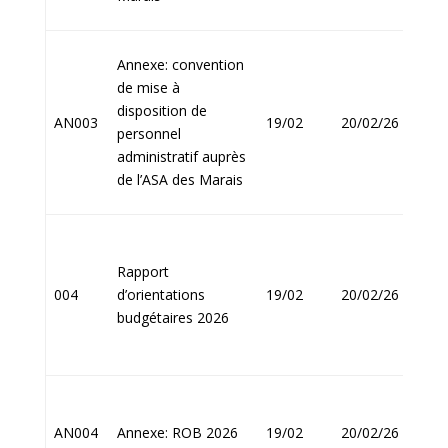
Annexe: convention
de mise à
disposition de
Jean
AN003
19/02
20/02/26
personnel
FOU
administratif auprès
de l’ASA des Marais
Rapport
Jean
004
d’orientations
19/02
20/02/26
FOU
budgétaires 2026
Jean
AN004
Annexe: ROB 2026
19/02
20/02/26
FOU