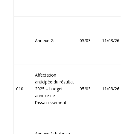
Jean
Annexe 2:
05/03
11/03/26
FOU
Affectation
anticipée du résultat
Jean
010
2025 – budget
05/03
11/03/26
FOU
annexe de
l’assainissement
Annexe 1: balance
Jean