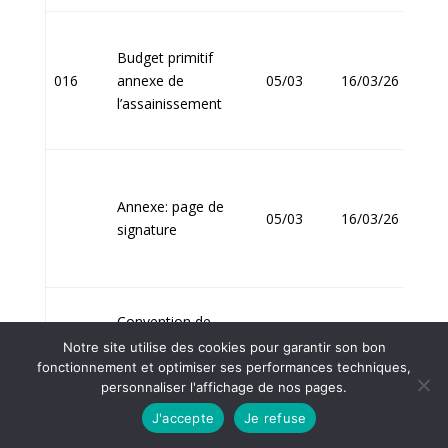
Budget primitif
Jean
016
annexe de
05/03
16/03/26
FOU
l’assainissement
Annexe: page de
Jean
05/03
16/03/26
signature
FOU
Convention de
participation
Notre site utilise des cookies pour garantir son bon
Jean
017
volontaire au Fonds
05/03
11/03/26
fonctionnement et optimiser ses performances techniques,
FOU
personnaliser l'affichage de nos pages.
de Solidarité pour le
Logement
J'accepte
Je refuse