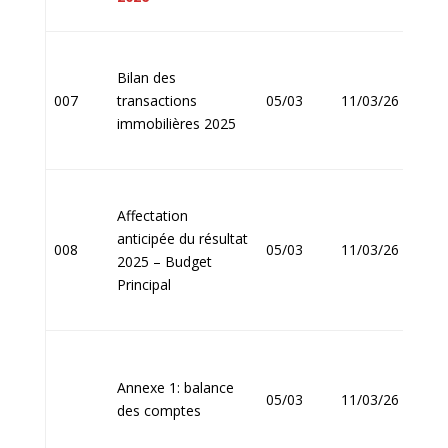
Bilan des
Jean
007
transactions
05/03
11/03/26
FOU
immobilières 2025
Affectation
anticipée du résultat
Jean
008
05/03
11/03/26
2025 – Budget
FOU
Principal
Annexe 1: balance
Jean
05/03
11/03/26
des comptes
FOU