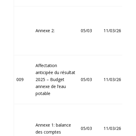
Jean
Annexe 2:
05/03
11/03/26
FOU
Affectation
anticipée du résultat
Jean
009
2025 – Budget
05/03
11/03/26
FOU
annexe de l’eau
potable
Annexe 1: balance
Jean
05/03
11/03/26
des comptes
FOU