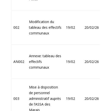
Modification du
Jean
002
tableau des effectifs
19/02
20/02/26
FOU
communaux
Annexe: tableau des
Jean
AN002
effectifs
19/02
20/02/26
FOU
communaux
Mise à disposition
de personnel
Jean
003
administratif auprès
19/02
20/02/26
FOU
de l’ASSA des
Marais