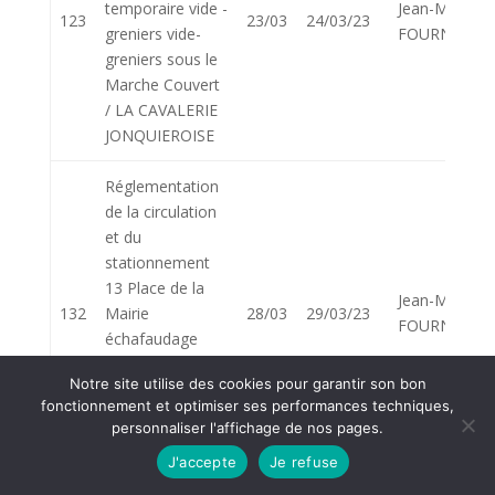
temporaire vide -
Jean-Marie
123
23/03
24/03/23
greniers vide-
FOURNIER
greniers sous le
Marche Couvert
/ LA CAVALERIE
JONQUIEROISE
Réglementation
de la circulation
et du
stationnement
13 Place de la
Jean-Marie
132
Mairie
28/03
29/03/23
FOURNIER
échafaudage
réfection de
Notre site utilise des cookies pour garantir son bon
toiture
fonctionnement et optimiser ses performances techniques,
(prolongation
personnaliser l'affichage de nos pages.
jusqu’au 01/04
J'accepte
Je refuse
Réglementation