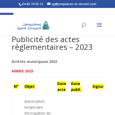
04 66 74 50 12
sg@jonquieres-st-vincent.com
Ouvrir la barre d’outils
Publicité des actes
règlementaires – 2023
Arrêtés municipaux 2023
ANNEE 2023
Date
Date
N°
Objet
Signataire
acte
publi.
Autorisation
temporaire
d’occupation du