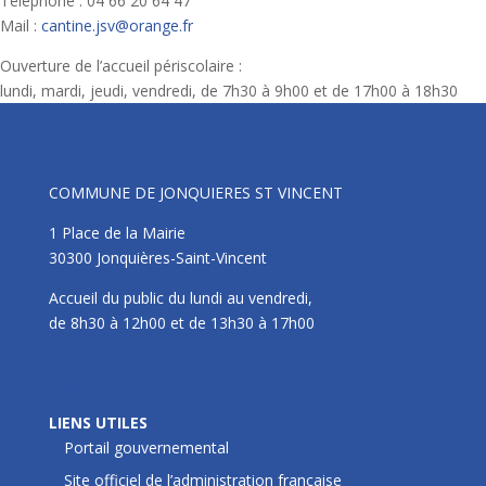
Téléphone : 04 66 20 64 47
Mail :
cantine.jsv@orange.fr
Ouverture de l’accueil périscolaire :
lundi, mardi, jeudi, vendredi, de 7h30 à 9h00 et de 17h00 à 18h30
Mairie
COMMUNE DE JONQUIERES ST VINCENT
1 Place de la Mairie
30300 Jonquières-Saint-Vincent
Accueil du public du lundi au vendredi,
de 8h30 à 12h00 et de 13h30 à 17h00
LIENS UTILES
LIENS UTILES
Portail gouvernemental
Site officiel de l’administration française