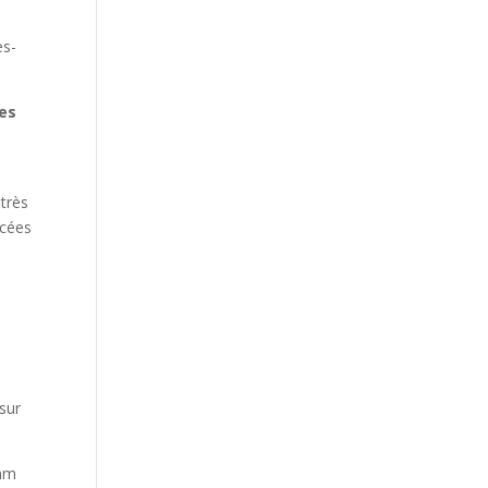
es-
les
 très
acées
 sur
 mm