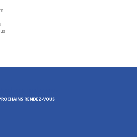
mm
u
lus
Prochains rendez-vous
PROCHAINS RENDEZ-VOUS