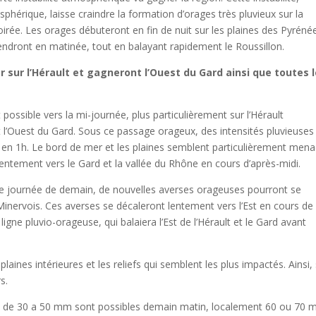
rique, laisse craindre la formation d’orages très pluvieux sur la
irée. Les orages débuteront en fin de nuit sur les plaines des Pyréné
ntiendront en matinée, tout en balayant rapidement le Roussillon.
r sur l’Hérault et gagneront l’Ouest du Gard ainsi que toutes 
possible vers la mi-journée, plus particulièrement sur l’Hérault
t l’Ouest du Gard. Sous ce passage orageux, des intensités pluvieuses
 en 1h. Le bord de mer et les plaines semblent particulièrement men
lentement vers le Gard et la vallée du Rhône en cours d’après-midi.
de journée de demain, de nouvelles averses orageuses pourront se
 Minervois. Ces averses se décaleront lentement vers l’Est en cours de
igne pluvio-orageuse, qui balaiera l’Est de l’Hérault et le Gard avant
ines intérieures et les reliefs qui semblent les plus impactés. Ainsi,
s.
ls de 30 a 50 mm sont possibles demain matin, localement 60 ou 70