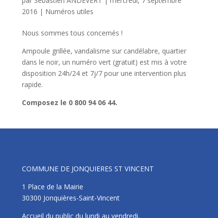
par
Sébastien ANDEVERT
|
mercredi, 7 septembre
2016
|
Numéros utiles
Nous sommes tous concernés !
Ampoule grillée, vandalisme sur candélabre, quartier
dans le noir, un numéro vert (gratuit) est mis à votre
disposition 24h/24 et 7j/7 pour une intervention plus
rapide.
Composez le 0 800 94 06 44.
Mairie
COMMUNE DE JONQUIERES ST VINCENT
1 Place de la Mairie
30300 Jonquières-Saint-Vincent
Accueil du public du lundi au vendredi,