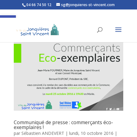
04 66 74 50 12
sg@jonquieres-st-vincent.com
Ouvrir la barre d’outils
Communiqué de presse : commerçants éco-
exemplaires !
par
Sébastien ANDEVERT
|
lundi, 10 octobre 2016
|