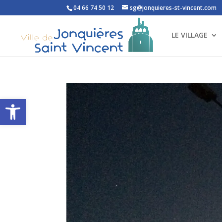
04 66 74 50 12
sg@jonquieres-st-vincent.com
LE VILLAGE
Ouvrir la barre d’outils