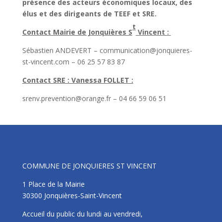
présence des acteurs économiques locaux, des
élus et des dirigeants de TEEF et SRE.
t
Contact Mairie de Jonquières S
Vincent :
Sébastien ANDEVERT – communication@jonquieres-
st-vincent.com – 06 25 57 83 87
Contact SRE : Vanessa FOLLET :
srenv.prevention@orange.fr – 04 66 59 06 51
Mairie
COMMUNE DE JONQUIERES ST VINCENT
1 Place de la Mairie
30300 Jonquières-Saint-Vincent
Accueil du public du lundi au vendredi,