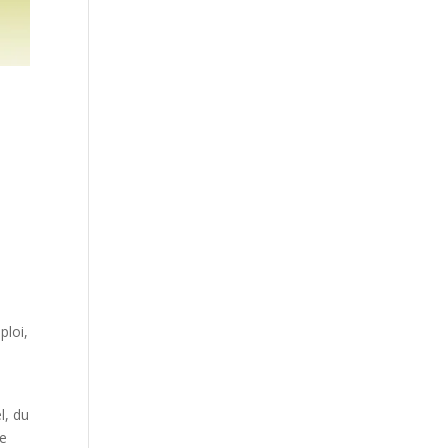
ploi,
l, du
ie