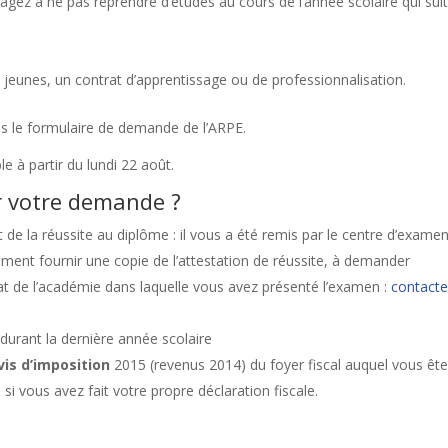
gez à ne pas reprendre d’études au cours de l’année scolaire qui sui
 jeunes, un contrat d’apprentissage ou de professionnalisation.
ns le formulaire de demande de l’ARPE.
e à partir du lundi 22 août.
r votre demande ?
 de la réussite au diplôme : il vous a été remis par le centre d’exame
ement fournir une copie de l’attestation de réussite, à demander
t de l’académie dans laquelle vous avez présenté l’examen :
contacte
durant la dernière année scolaire
vis d’imposition
2015 (revenus 2014) du foyer fiscal auquel vous êt
 si vous avez fait votre propre déclaration fiscale.