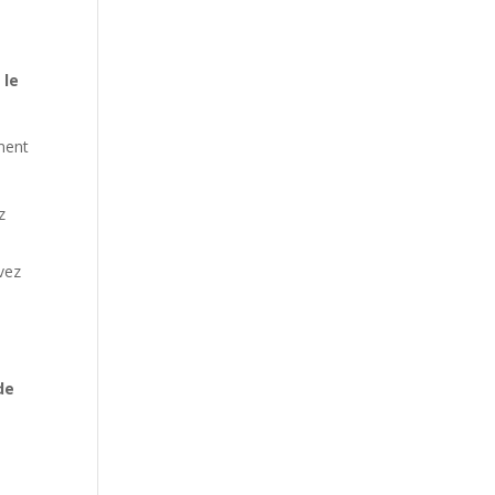
n
 le
ement
z
uvez
de