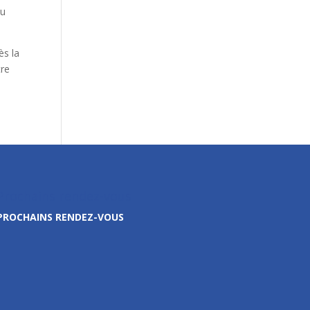
du
ès la
tre
Prochains rendez-vous
PROCHAINS RENDEZ-VOUS