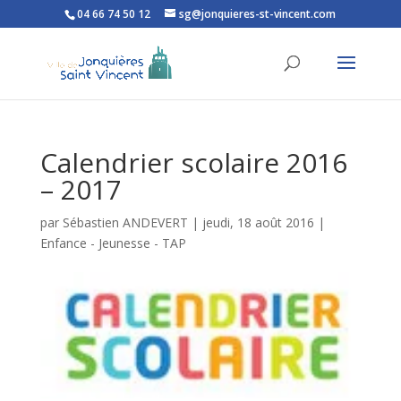
04 66 74 50 12
sg@jonquieres-st-vincent.com
Ouvrir la barre d’outils
Calendrier scolaire 2016
– 2017
par
Sébastien ANDEVERT
|
jeudi, 18 août 2016
|
Enfance - Jeunesse - TAP