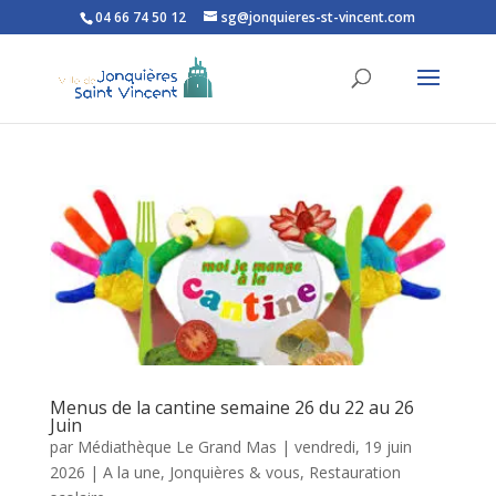
04 66 74 50 12
sg@jonquieres-st-vincent.com
Ouvrir la barre d’outils
Menus de la cantine semaine 26 du 22 au 26
Juin
par
Médiathèque Le Grand Mas
|
vendredi, 19 juin
2026
|
A la une
,
Jonquières & vous
,
Restauration