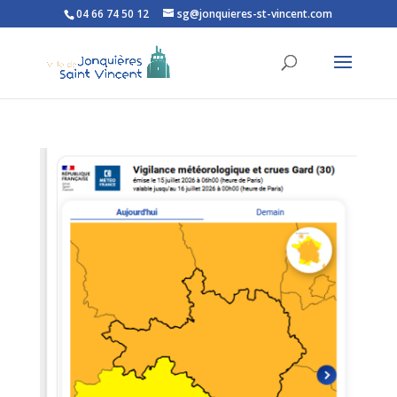
04 66 74 50 12
sg@jonquieres-st-vincent.com
Ouvrir la barre d’outils