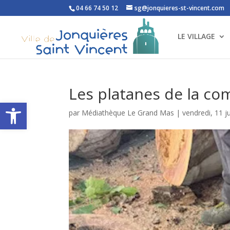
04 66 74 50 12
sg@jonquieres-st-vincent.com
LE VILLAGE
Les platanes de la c
Ouvrir la barre d’outils
par
Médiathèque Le Grand Mas
|
vendredi, 11 ju