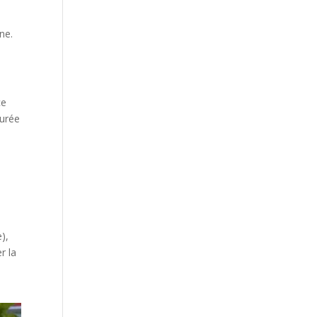
ne.
ce
turée
),
r la