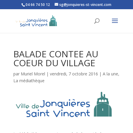
04 66 74 50 12
sg@jonquieres-st-vincent.com
Ouvrir la barre d’outils
BALADE CONTEE AU
COEUR DU VILLAGE
par
Muriel Morel
|
vendredi, 7 octobre 2016
|
A la une
,
La médiathèque