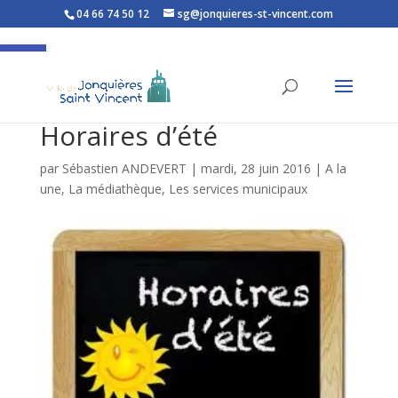
04 66 74 50 12
sg@jonquieres-st-vincent.com
Ouvrir la barre d’outils
Horaires d’été
par
Sébastien ANDEVERT
|
mardi, 28 juin 2016
|
A la
une
,
La médiathèque
,
Les services municipaux