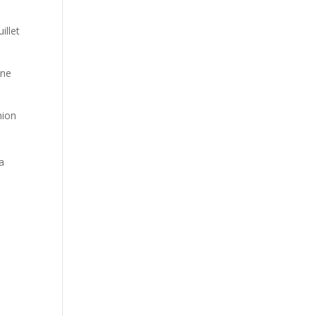
illet
une
nion
ra