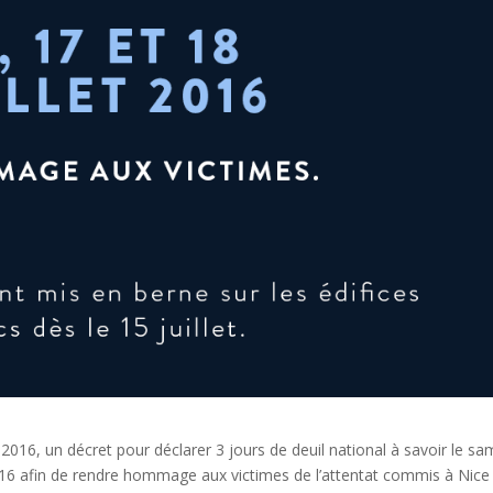
t 2016, un décret pour déclarer 3 jours de deuil national à savoir le sa
et 2016 afin de rendre hommage aux victimes de l’attentat commis à Nice 