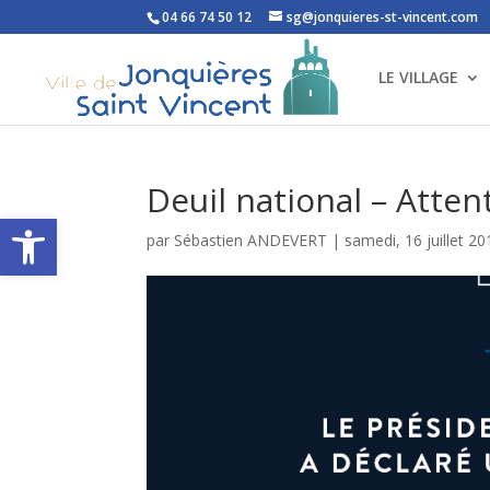
04 66 74 50 12
sg@jonquieres-st-vincent.com
LE VILLAGE
Deuil national – Atten
Ouvrir la barre d’outils
par
Sébastien ANDEVERT
|
samedi, 16 juillet 20