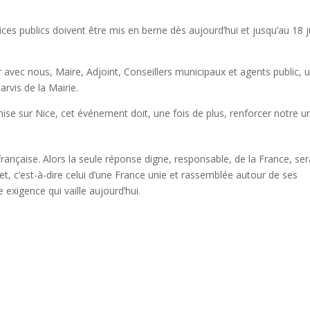
ices publics doivent être mis en berne dès aujourd’hui et jusqu’au 18 ju
r avec nous, Maire, Adjoint, Conseillers municipaux et agents public, 
arvis de la Mairie.
mise sur Nice, cet événement doit, une fois de plus, renforcer notre u
 française. Alors la seule réponse digne, responsable, de la France, se
uillet, c’est-à-dire celui d’une France unie et rassemblée autour de ses
e exigence qui vaille aujourd’hui.