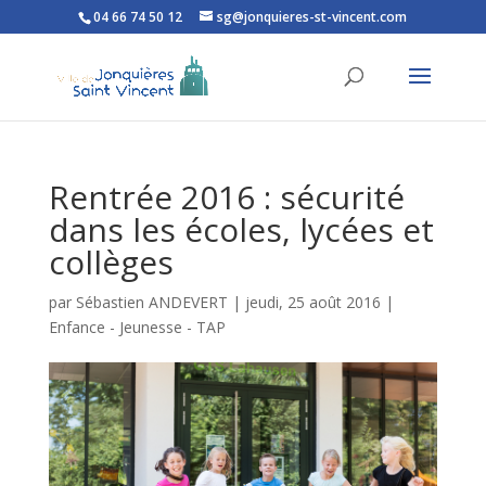
04 66 74 50 12
sg@jonquieres-st-vincent.com
Ouvrir la barre d’outils
Rentrée 2016 : sécurité
dans les écoles, lycées et
collèges
par
Sébastien ANDEVERT
|
jeudi, 25 août 2016
|
Enfance - Jeunesse - TAP