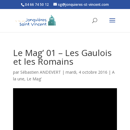
04 66 74 50 12
sg@jonquieres-st-vincent.com
Ouvrir la barre d’outils
Le Mag’ 01 – Les Gaulois
et les Romains
par
Sébastien ANDEVERT
|
mardi, 4 octobre 2016
|
A
la une
,
Le Mag'