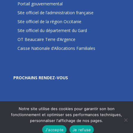
Portail gouvernemental
Site officiel de l’administration française
Site officiel de la région Occitanie
Site officiel du département du Gard
OT Beaucaire Terre d’Argence
Caisse Nationale d’Allocations Familiales
Prochains rendez-vous
PROCHAINS RENDEZ-VOUS
Notre site utilise des cookies pour garantir son bon
fonctionnement et optimiser ses performances techniques,
personnaliser l'affichage de nos pages.
Site édité par la Commune de Jonquières Saint Vincent
J'accepte
Je refuse
- © 2020