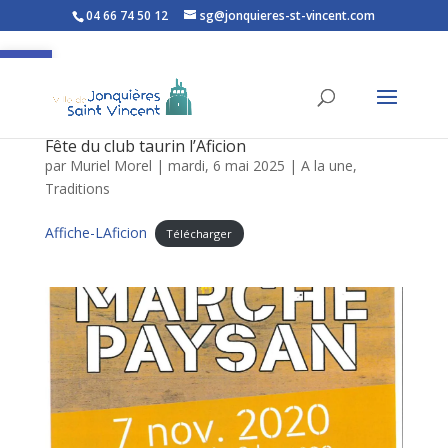
04 66 74 50 12
sg@jonquieres-st-vincent.com
Ouvrir la barre d’outils
Fête du club taurin l’Aficion
par
Muriel Morel
|
mardi, 6 mai 2025
|
A la une
,
Traditions
Affiche-LAficion
Télécharger