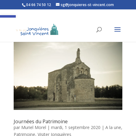
04 66 74 50 12
sg@jonquieres-st-vincent.com
Ouvrir la barre d’outils
Journées du Patrimoine
par
Muriel Morel
|
mardi, 1 septembre 2020
|
A la une
,
Patrimoine
,
Visiter Jonquières