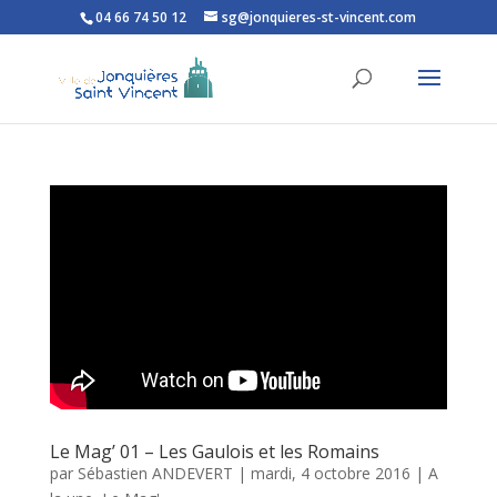
04 66 74 50 12
sg@jonquieres-st-vincent.com
Ouvrir la barre d’outils
Le Mag’ 01 – Les Gaulois et les Romains
par
Sébastien ANDEVERT
|
mardi, 4 octobre 2016
|
A