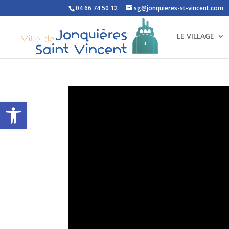
04 66 74 50 12
sg@jonquieres-st-vincent.com
LE VILLAGE
Ouvrir la barre d’outils