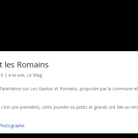
et les Romains
16
|
A la une
,
Le Mag'
l l’animation sur Les Gaulois et Romains, proposée par la commune e
 c’est une première), cette journée où petits et grands ont fait un ret
 Photographe