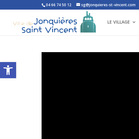
04 66 74 50 12
sg@jonquieres-st-vincent.com
LE VILLAGE
Ouvrir la barre d’outils