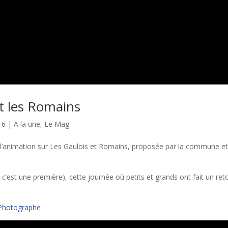
et les Romains
16
|
A la une
,
Le Mag'
l l’animation sur Les Gaulois et Romains, proposée par la commune e
 c’est une première), cette journée où petits et grands ont fait un ret
 Photographe