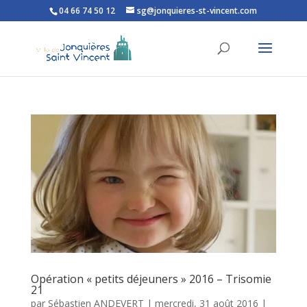
04 66 74 50 12
sg@jonquieres-st-vincent.com
Ouvrir la barre d’outils
Opération « petits déjeuners » 2016 – Trisomie
21
par
Sébastien ANDEVERT
|
mercredi, 31 août 2016
|