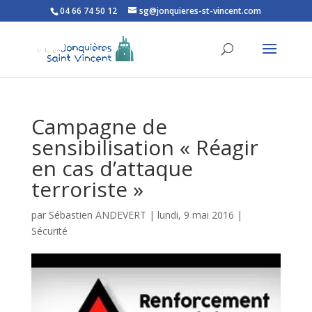
04 66 74 50 12
sg@jonquieres-st-vincent.com
Ouvrir la barre d’outils
Campagne de
sensibilisation « Réagir
en cas d’attaque
terroriste »
par
Sébastien ANDEVERT
|
lundi, 9 mai 2016
|
Sécurité