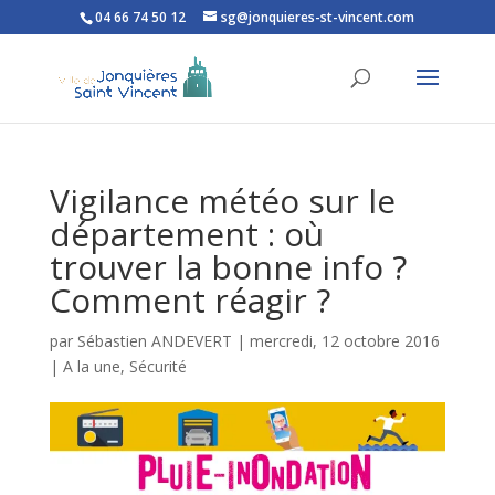
04 66 74 50 12
sg@jonquieres-st-vincent.com
Ouvrir la barre d’outils
Vigilance météo sur le
département : où
trouver la bonne info ?
Comment réagir ?
par
Sébastien ANDEVERT
|
mercredi, 12 octobre 2016
|
A la une
,
Sécurité