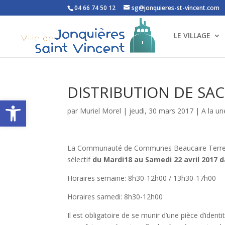
04 66 74 50 12
sg@jonquieres-st-vincent.com
LE VILLAGE
DISTRIBUTION DE SACS
Ouvrir la barre d’outils
par
Muriel Morel
|
jeudi, 30 mars 2017
|
A la un
La Communauté de Communes Beaucaire Terre d’
sélectif
du Mardi18 au Samedi 22 avril 2017 da
Horaires semaine: 8h30-12h00 / 13h30-17h00
Horaires samedi: 8h30-12h00
Il est obligatoire de se munir d’une pièce d’iden