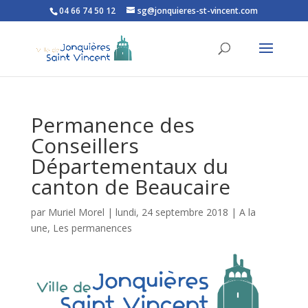
04 66 74 50 12
sg@jonquieres-st-vincent.com
Ouvrir la barre d’outils
Permanence des
Conseillers
Départementaux du
canton de Beaucaire
par
Muriel Morel
|
lundi, 24 septembre 2018
|
A la
une
,
Les permanences