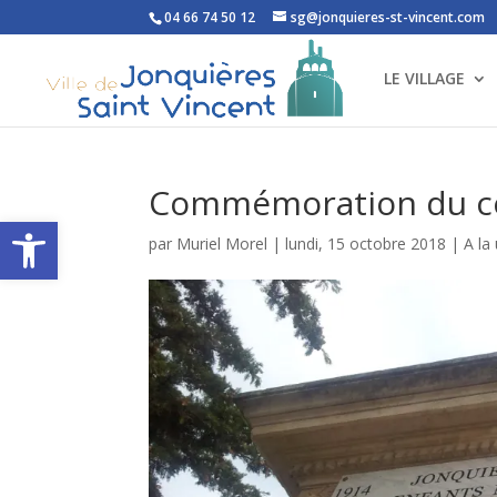
04 66 74 50 12
sg@jonquieres-st-vincent.com
LE VILLAGE
Commémoration du ce
Ouvrir la barre d’outils
par
Muriel Morel
|
lundi, 15 octobre 2018
|
A la