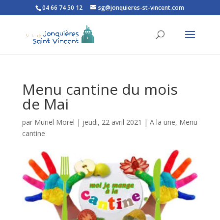
04 66 74 50 12
sg@jonquieres-st-vincent.com
Ouvrir la barre d’outils
Menu cantine du mois
de Mai
par
Muriel Morel
|
jeudi, 22 avril 2021
|
A la une
,
Menu
cantine