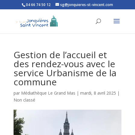
04 66 74 50 12
sg@jonquieres-st-vincent.com
Ouvrir la barre d’outils
Gestion de l’accueil et
des rendez-vous avec le
service Urbanisme de la
commune
par
Médiathèque Le Grand Mas
|
mardi, 8 avril 2025
|
Non classé