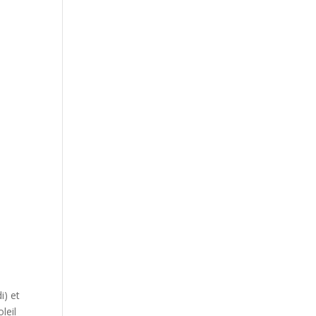
i) et
leil