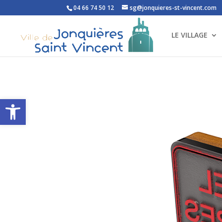
04 66 74 50 12
sg@jonquieres-st-vincent.com
LE VILLAGE
Ouvrir la barre d’outils