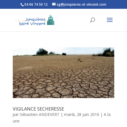
04 66 74 50 12
sg@jonquieres-st-vincent.com
Ouvrir la barre d’outils
VIGILANCE SECHERESSE
par
Sébastien ANDEVERT
|
mardi, 28 juin 2016
|
A la
une