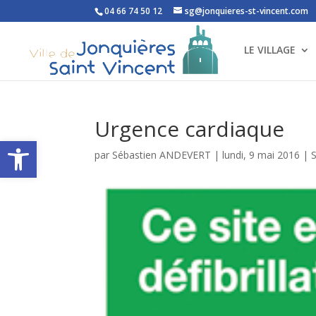
04 66 74 50 12
sg@jonquieres-st-vincent.com
LE VILLAGE
Urgence cardiaque
Ouvrir la barre d’outils
par
Sébastien ANDEVERT
|
lundi, 9 mai 2016
|