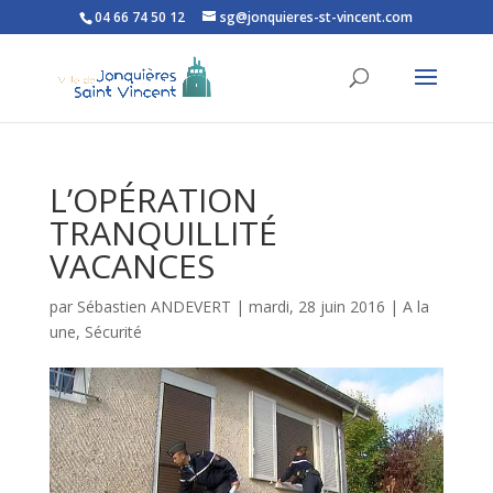
04 66 74 50 12
sg@jonquieres-st-vincent.com
Ouvrir la barre d’outils
L’OPÉRATION
TRANQUILLITÉ
VACANCES
par
Sébastien ANDEVERT
|
mardi, 28 juin 2016
|
A la
une
,
Sécurité