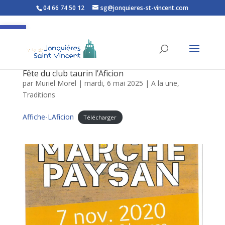
04 66 74 50 12
sg@jonquieres-st-vincent.com
Ouvrir la barre d’outils
Fête du club taurin l’Aficion
par
Muriel Morel
|
mardi, 6 mai 2025
|
A la une
,
Traditions
Affiche-LAficion
Télécharger