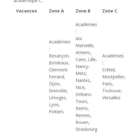
académique C.
Vacances
Zone A
Zone B
Zone C
Académies
:
Aix-
Académies
Marseille,
:
Amiens,
Besançon,
Académies
Caen, Lille,
Bordeaux,
:
Nancy-
Clermont-
Créteil,
Metz,
Ferrand,
Montpellier,
Nantes,
Dijon,
Paris,
Nice,
Grenoble,
Toulouse,
Orléans-
Limoges,
Versailles
Tours,
Lyon,
Reims,
Poitiers
Rennes,
Rouen,
Strasbourg