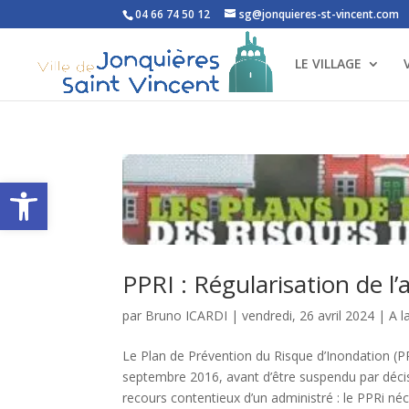
04 66 74 50 12
sg@jonquieres-st-vincent.com
LE VILLAGE
Ouvrir la barre d’outils
PPRI : Régularisation de l’
par
Bruno ICARDI
|
vendredi, 26 avril 2024
|
A l
Le Plan de Prévention du Risque d’Inondation (P
septembre 2016, avant d’être suspendu par décis
recours contentieux d’un administré : le PPRi néce