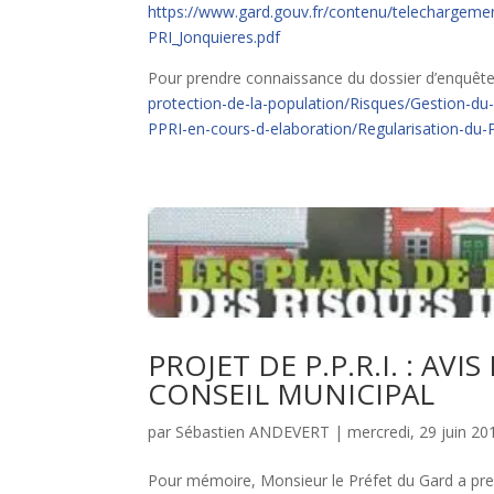
https://www.gard.gouv.fr/contenu/telechargeme
PRI_Jonquieres.pdf
Pour prendre connaissance du dossier d’enquête
protection-de-la-population/Risques/Gestion-du
PPRI-en-cours-d-elaboration/Regularisation-du-
PROJET DE P.P.R.I. : A
CONSEIL MUNICIPAL
par
Sébastien ANDEVERT
|
mercredi, 29 juin 20
Pour mémoire, Monsieur le Préfet du Gard a pres