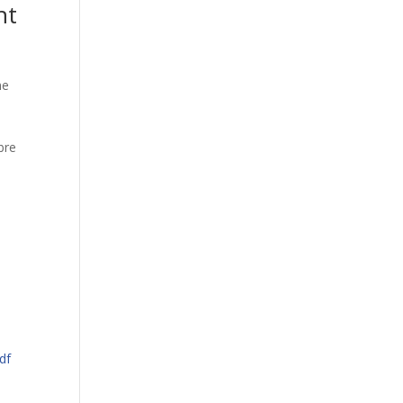
nt
ne
e
bre
df