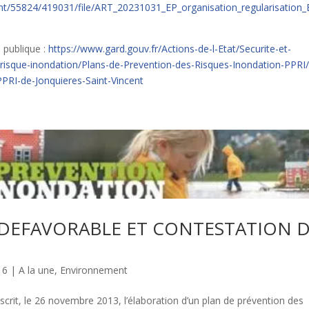
nt/55824/419031/file/ART_20231031_EP_organisation_regularisation_
 publique :
https://www.gard.gouv.fr/Actions-de-l-Etat/Securite-et-
-risque-inondation/Plans-de-Prevention-des-Risques-Inondation-PPRI
PPRI-de-Jonquieres-Saint-Vincent
VIS DEFAVORABLE ET CONTESTATION 
16
|
A la une
,
Environnement
crit, le 26 novembre 2013, l’élaboration d’un plan de prévention des