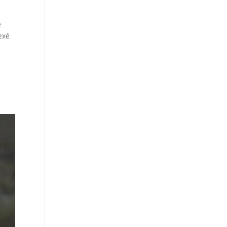
e
nexé