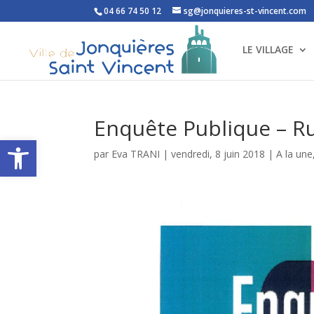
04 66 74 50 12
sg@jonquieres-st-vincent.com
LE VILLAGE
Enquête Publique – Ru
Ouvrir la barre d’outils
par
Eva TRANI
|
vendredi, 8 juin 2018
|
A la une