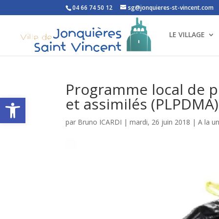
04 66 74 50 12
sg@jonquieres-st-vincent.com
LE VILLAGE
Programme local de p
Ouvrir la barre d’outils
et assimilés (PLPDMA)
par
Bruno ICARDI
|
mardi, 26 juin 2018
|
A la u