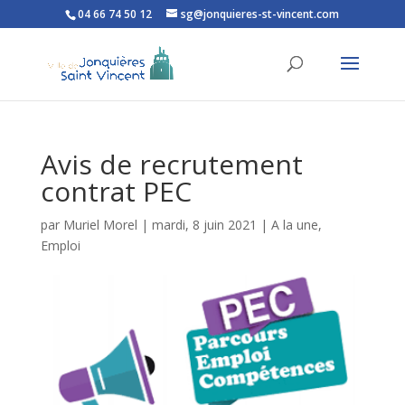
04 66 74 50 12
sg@jonquieres-st-vincent.com
Ouvrir la barre d’outils
Avis de recrutement
contrat PEC
par
Muriel Morel
|
mardi, 8 juin 2021
|
A la une
,
Emploi