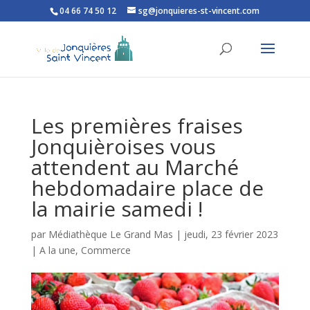
04 66 74 50 12
sg@jonquieres-st-vincent.com
Ouvrir la barre d’outils
Les premières fraises
Jonquièroises vous
attendent au Marché
hebdomadaire place de
la mairie samedi !
par
Médiathèque Le Grand Mas
|
jeudi, 23 février 2023
|
A la une
,
Commerce