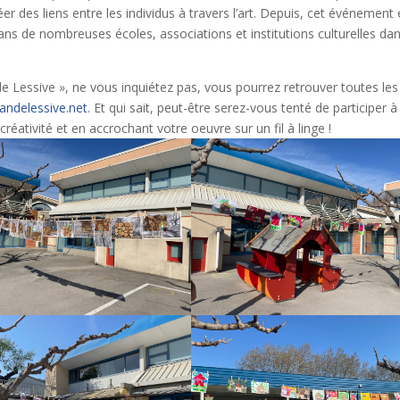
réer des liens entre les individus à travers l’art. Depuis, cet événement 
s de nombreuses écoles, associations et institutions culturelles dan
e Lessive », ne vous inquiétez pas, vous pourrez retrouver toutes les
andelessive.net
. Et qui sait, peut-être serez-vous tenté de participer à
créativité et en accrochant votre oeuvre sur un fil à linge !