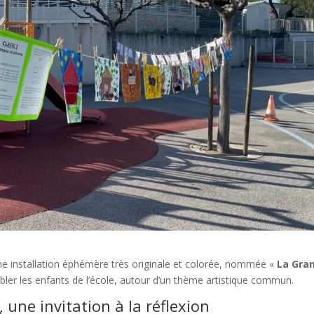
 une installation éphémère très originale et colorée, nommée «
La Gra
ler les enfants de l’école, autour d’un thème artistique commun.
 une invitation à la réflexion