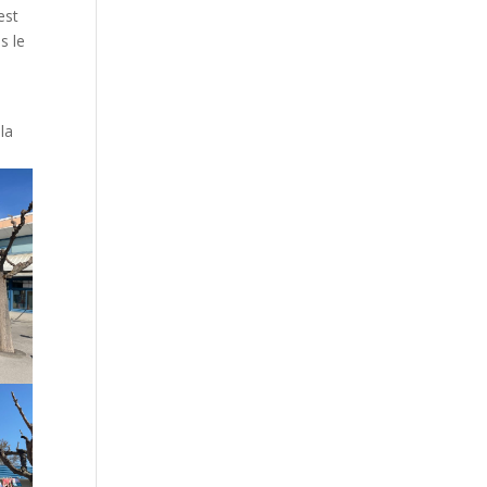
est
s le
 la