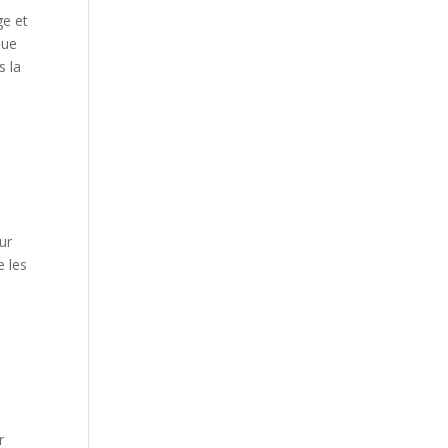
ge et
que
s la
ur
e les
r