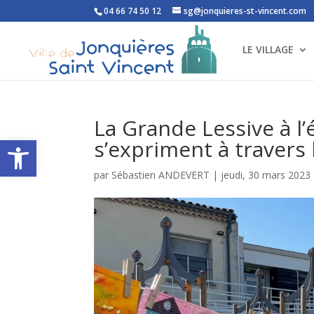
04 66 74 50 12
sg@jonquieres-st-vincent.com
LE VILLAGE
La Grande Lessive à l’é
Ouvrir la barre d’outils
s’expriment à travers l
par
Sébastien ANDEVERT
|
jeudi, 30 mars 2023