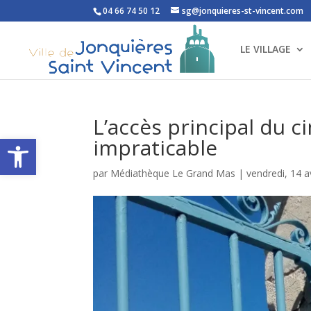
04 66 74 50 12
sg@jonquieres-st-vincent.com
LE VILLAGE
L’accès principal du 
Ouvrir la barre d’outils
impraticable
par
Médiathèque Le Grand Mas
|
vendredi, 14 a