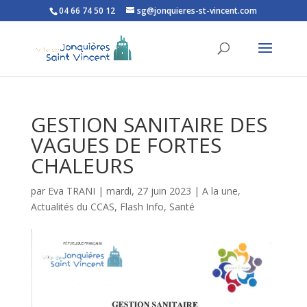
04 66 74 50 12
sg@jonquieres-st-vincent.com
Ouvrir la barre d’outils
GESTION SANITAIRE DES
VAGUES DE FORTES
CHALEURS
par
Eva TRANI
|
mardi, 27 juin 2023
|
A la une
,
Actualités du CCAS
,
Flash Info
,
Santé