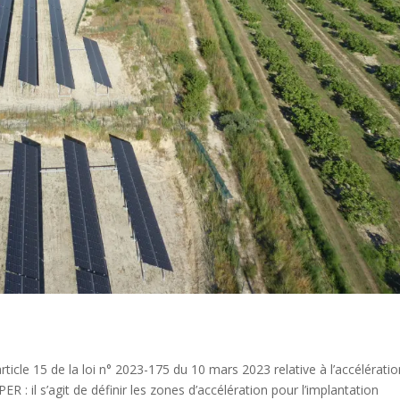
rticle 15 de la loi n° 2023-175 du 10 mars 2023 relative à l’accélérati
ER : il s’agit de définir les zones d’accélération pour l’implantation