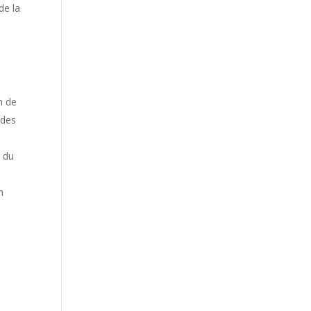
de la
n de
 des
s du
n