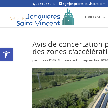
04 66 74 50 12
sg@jonquieres-st-vincent.com
LE VILLAGE
Avis de concertation p
Ouvrir la barre d’outils
des zones d’accélérat
par
Bruno ICARDI
|
mercredi, 4 septembre 202