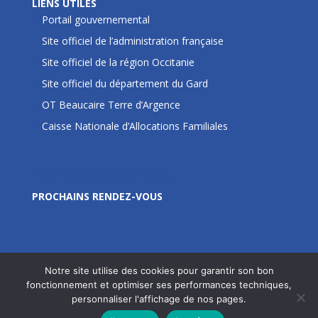
LIENS UTILES
Portail gouvernemental
Site officiel de l’administration française
Site officiel de la région Occitanie
Site officiel du département du Gard
OT Beaucaire Terre d’Argence
Caisse Nationale d’Allocations Familiales
Prochains rendez-vous
PROCHAINS RENDEZ-VOUS
Notre site utilise des cookies pour garantir son bon
fonctionnement et optimiser ses performances techniques,
personnaliser l'affichage de nos pages.
Site édité par la Commune de Jonquières Saint Vincent