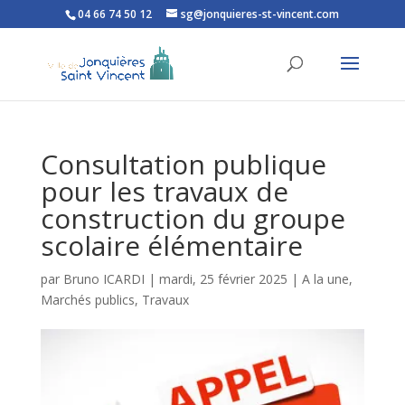
04 66 74 50 12
sg@jonquieres-st-vincent.com
Ouvrir la barre d’outils
Consultation publique
pour les travaux de
construction du groupe
scolaire élémentaire
par
Bruno ICARDI
|
mardi, 25 février 2025
|
A la une
,
Marchés publics
,
Travaux