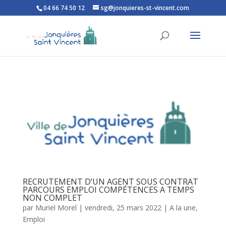
04 66 74 50 12
sg@jonquieres-st-vincent.com
Ouvrir la barre d’outils
RECRUTEMENT D’UN AGENT SOUS CONTRAT
PARCOURS EMPLOI COMPÉTENCES A TEMPS
NON COMPLET
par
Muriel Morel
|
vendredi, 25 mars 2022
|
A la une
,
Emploi